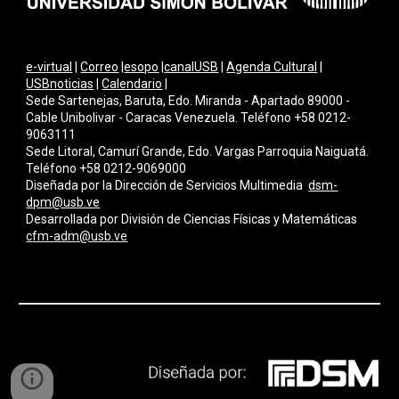
e-virtual
|
Correo
|
esopo
|
canalUSB
|
Agenda Cultural
|
USBnoticias
|
Calendario
|
Sede Sartenejas, Baruta, Edo. Miranda - Apartado 89000 -
Cable Unibolivar - Caracas Venezuela. Teléfono +58 0212-
9063111
Sede Litoral, Camurí Grande, Edo. Vargas Parroquia Naiguatá.
Teléfono +58 0212-9069000
Diseñada por la Dirección de Servicios Multimedi
a
dsm-
dpm@usb.ve
Desarrollada por
División de Ciencias Físicas y Matemáticas
cfm-adm@usb.ve