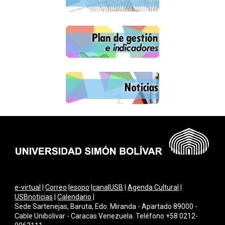
e-virtual
|
Correo
|
esopo
|
canalUSB
|
Agenda Cultural
|
USBnoticias
|
Calendario
|
Sede Sartenejas, Baruta, Edo. Miranda - Apartado 89000 -
Cable Unibolivar - Caracas Venezuela. Teléfono +58 0212-