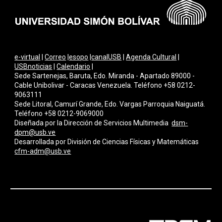
e-virtual
|
Correo
|
esopo
|
canalUSB
|
Agenda Cultural
|
USBnoticias
|
Calendario
|
Sede Sartenejas, Baruta, Edo. Miranda - Apartado 89000 -
Cable Unibolivar - Caracas Venezuela. Teléfono +58 0212-
9063111
Sede Litoral, Camurí Grande, Edo. Vargas Parroquia Naiguatá.
Teléfono +58 0212-9069000
Diseñada por la Dirección de Servicios Multimedi
a
dsm-
dpm@usb.ve
Desarrollada por
División de Ciencias Físicas y Matemáticas
cfm-adm@usb.ve